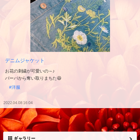
デニムジャケット
お花の刺繍が可愛いの～♪
バーバから奪い取りまちた😆
#洋服
2022.04.08 16:04
ギャラリー