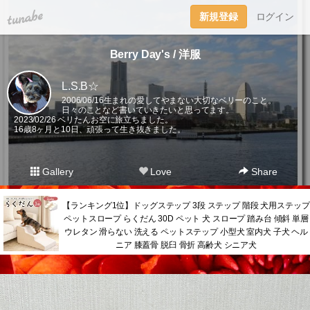
tuna.be
新規登録
ログイン
Berry Day's / 洋服
L.S.B☆
2006/06/16生まれの愛してやまない大切なベリーのこと。
日々のことなど書いていきたいと思ってます。
2023/02/26 ベリたんお空に旅立ちました。
16歳8ヶ月と10日、頑張って生き抜きました。
Gallery
Love
Share
【ランキング1位】ドッグステップ 3段 ステップ 階段 犬用ステップ
ペットスロープ らくだん 30D ペット 犬 スロープ 踏み台 傾斜 単層
ウレタン 滑らない 洗える ペットステップ 小型犬 室内犬 子犬 ヘル
ニア 膝蓋骨 脱臼 骨折 高齢犬 シニア犬