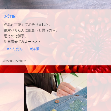
お洋服
色みが可愛くてポチりました。
絶対ベリたんに似合うと思うの～。
思うのは勝手。
明日着せてみよーっと♪
#ベリたん
#洋服
2022.08.15 20:02