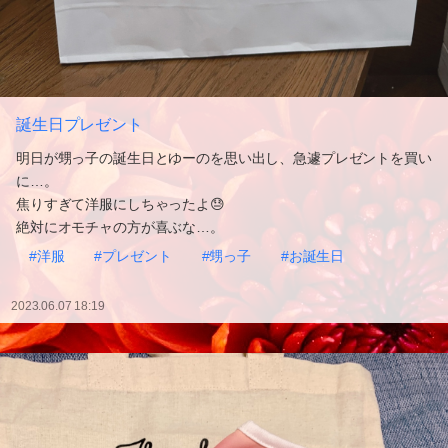
誕生日プレゼント
明日が甥っ子の誕生日とゆーのを思い出し、急遽プレゼントを買い
に…。
焦りすぎて洋服にしちゃったよ😓
絶対にオモチャの方が喜ぶな…。
#洋服
#プレゼント
#甥っ子
#お誕生日
2023.06.07 18:19