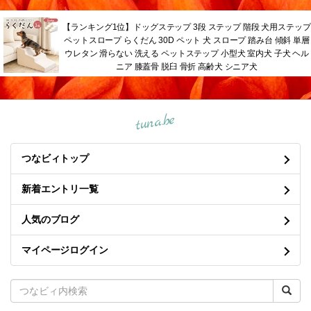
【ランキング1位】ドッグステップ 3段 ステップ 階段 犬用ステップ
ペットスロープ らくだん 30D ペット 犬 スロープ 踏み台 傾斜 単層
ウレタン 滑らない 洗える ペットステップ 小型犬 室内犬 子犬 ヘル
ニア 膝蓋骨 脱臼 骨折 高齢犬 シニア犬
tuna.be
つなビィトップ
新着エントリ一覧
人気のブログ
マイページログイン