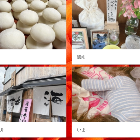
餅
涙雨
苔弁
いま…