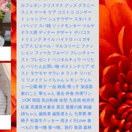
ルフェボン
クリスマス
グッズ
グラニー
スミス
ケーキ
ケア
コストコ
コンサー
ト
シャンプー
シュナウザー
スタバ
ス
パペッツ
スパ銭
ソックモンキー
ツルヤ
テラス席
ディナー
デザート
デパコス
トリミング
ネイル
ハイドロ
ハミガキ
ピアス
ピエール・マルコリーニ
ファッ
ション
フィーカ
フルーツ
フレンチトー
スト
プレゼント
ベジタルチュウ
ベリた
ん
ベリたんお買い物
ボストンテリア
ポ
スト
モヤモヤ
ヤラレタ
ランチ
リハビ
リ
リメイク
レイちゃん
レモン
ヴェル
ニー公園
椅子
一品
映画
甥っ子
加湿器
家のこと
華ちゃん
過去
外食
外席ワン
コOK
韓国
気分転換
休憩
九谷焼
軽井沢
紅葉
高濃度水素水
黒豆
最愛の娘
刺繍
姉ちゃん
歯医者
歯医者さん
七草粥
車
椅子
松坂牛クッキー
焼きイモLove
食
べもの
食べ物
食べ物。旅行
食器
森林