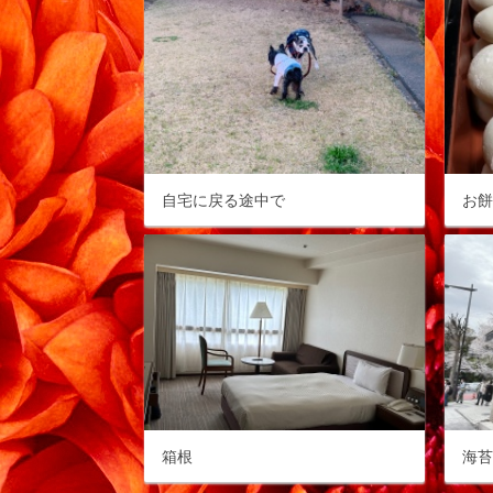
自宅に戻る途中で
お
箱根
海