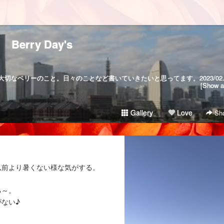
Berry Day's
2006/06/16生まれの愛してやまない大切
[Show al
Gallery
Love
Sha
以前より暑くない様な気がする。
る～。
ない♪