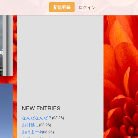
新規登録
ログイン
なベリーのこと。日々のことなど書いていきたいと思ってます。2023/02/26 ベリたんお空に旅立ちました。16歳8ヶ月と10日、頑張って生き抜きました。
l]
re
NEW ENTRIES
なんだなんだ？
(08.26)
お引越し
(08.26)
おはよー♪
(08.26)