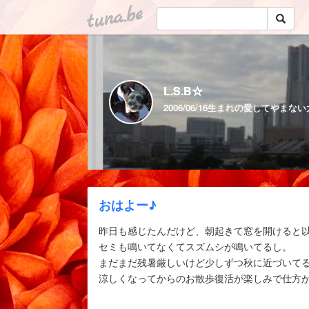
tuna.be
L.S.B☆
おはよー♪
昨日も感じたんだけど、朝起きて窓を開けると
セミも鳴いてなくてスズムシが鳴いてるし。
まだまだ残暑厳しいけど少しずつ秋に近づいて
涼しくなってからのお散歩復活が楽しみで仕方が