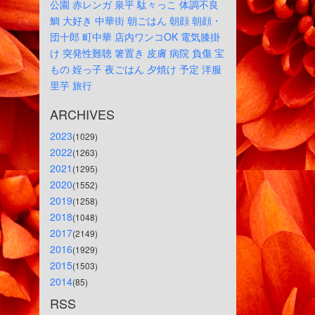
公園
赤レンガ
泉平
駄々っこ
体調不良
鯛
大好き
中華街
朝ごはん
朝顔
朝顔・
団十郎
町中華
店内ワンコOK
電気膝掛
け
突発性難聴
箸置き
皮膚
病院
負傷
宝
もの
姪っ子
夜ごはん
夕焼け
予定
洋服
里芋
旅行
ARCHIVES
2023
(1029)
2022
(1263)
2021
(1295)
2020
(1552)
2019
(1258)
2018
(1048)
2017
(2149)
2016
(1929)
2015
(1503)
2014
(85)
RSS