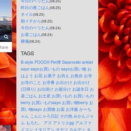
今日のベリたん
(08.25)
昨日の夜ごはん
(08.25)
ネイル
(08.25)
朝イチから
(08.25)
今日のベリたん
(08.24)
お昼ごはん
(08.24)
葬儀
(08.24)
hare
TAGS
B-style
POOCH
Pet博
Swarovski
anklet
sayo
sayoお買いもの
sayoお買い物
お
はよう
お花
お菓子
お供え
お散歩
お寺
お寺のこと
お寺番
お出かけ
お出かけ
(日帰り)
お出掛け
お裾分け
お誕生日
お
昼ごはん
お土産
お買いもの
お買いもの
berry
お買いものsayo
お買い物berry
お
買い物sayo
お買物
お薬
お洋服
かーち
ゃん
こんにゃろ日記
その他
みかんジャ
ム
もろた。
アズ
アトリエgg
アルファ
イコン
イタリアン
オヤツ
カルディ
キ