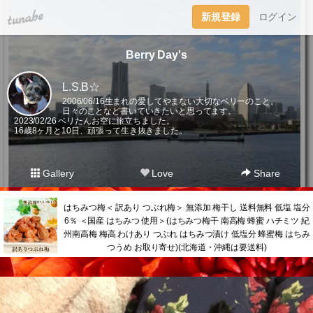
tuna.be
新規登録
ログイン
Berry Day's
L.S.B☆
2006/06/16生まれの愛してやまない大切なベリーのこと。
日々のことなど書いていきたいと思ってます。
2023/02/26 ベリたんお空に旅立ちました。
16歳8ヶ月と10日、頑張って生き抜きました。
Gallery
Love
Share
はちみつ梅＜ 訳あり つぶれ梅＞ 無添加 梅干し 送料無料 低塩 塩分
6％ ＜国産 はちみつ 使用＞(はちみつ梅干 南高梅 蜂蜜 ハチミツ 紀
州南高梅 梅高 わけあり つぶれ はちみつ漬け 低塩分 蜂蜜梅 はちみ
つうめ お取り寄せ)(北海道・沖縄は要送料)