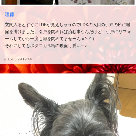
暖簾
玄関入るとすぐにLDKが見えちゃうのでLDKの入口の引戸の所に暖
簾を掛けました。引戸を閉めれば済む事なんだけど…引戸にリフォ
ームしてから一度も扉を閉めてませーんσ(^_^;)
それにしてもボタニカル柄の暖簾可愛い～♪
2016.06.29 19:44