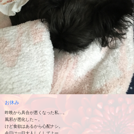
お休み
昨晩から具合が悪くなった私…。
風邪が悪化した～。
けど食欲はあるから心配ナシ。
今日は一日大人しくしてよー。