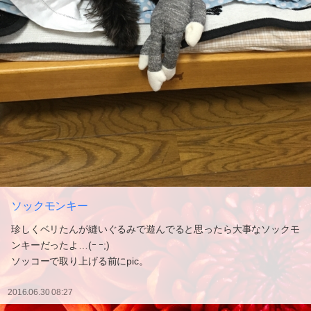
ソックモンキー
珍しくベリたんが縫いぐるみで遊んでると思ったら大事なソックモ
ンキーだったよ…(ｰ ｰ;)
ソッコーで取り上げる前にpic。
2016.06.30 08:27