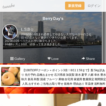
tuna.be
新規登録
ログイン
Berry Day's
L.S.B☆
2006/06/16生まれの愛してやまない大切なベリーのこと。
日々のことなど書いていきたいと思ってます。
2023/02/26 ベリたんお空に旅立ちました。
16歳8ヶ月と10日、頑張って生き抜きました。
Gallery
Love
Share
【100円OFFクーポン＋ポイント3倍！8/11 1:59まで】梨 5kg 訳あ
り 先行予約 品種おまかせ 石川県産 加賀梨 新水 夏雫 八郷 幸水 豊水
秋月 新高 和梨 国産 フルーツ 果物 自宅用 家庭用 数量限定 期間限定
人気 おすすめ ご当地 お取り寄せ 規格外 理由あり 常温便 送料無料