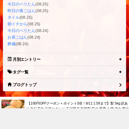
今日のベリたん
(08.25)
昨日の夜ごはん
(08.25)
ネイル
(08.25)
朝イチから
(08.25)
今日のベリたん
(08.24)
お昼ごはん
(08.24)
葬儀
(08.24)
月別エントリー
タグ一覧
ブログトップ
【100円OFFクーポン＋ポイント3倍！8/11 1:59まで】梨 5kg 訳あ
り 先行予約 品種おまかせ 石川県産 加賀梨 新水 夏雫 八郷 幸水 豊水
秋月 新高 和梨 国産 フルーツ 果物 自宅用 家庭用 数量限定 期間限定
人気 おすすめ ご当地 お取り寄せ 規格外 理由あり 常温便 送料無料