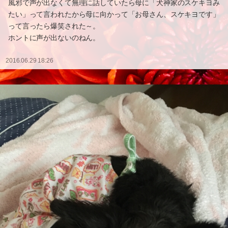
風邪で声が出なくて無理に話していたら母に「犬神家のスケキヨみ
たい」って言われたから母に向かって「お母さん、スケキヨです」
って言ったら爆笑された～。
ホントに声が出ないのねん。
2016.06.29 18:26