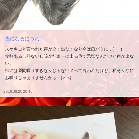
夜になるにつれ
スケキヨと言われた声が全く出なくなり今は口パクに…(ｰ ｰ;)
食欲あるし熱ないし咳がたまーに出る位で元気なんだけど声が出な
い。
姉には昼間喋りすぎなんじゃない？って言われたけど、私そんなに
お喋りじゃありませんから～(>_<)
2016.06.30 20:46