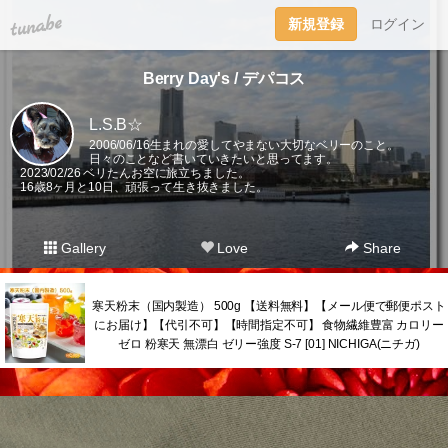
tuna.be
新規登録
ログイン
Berry Day's / デパコス
L.S.B☆
2006/06/16生まれの愛してやまない大切なベリーのこと。
日々のことなど書いていきたいと思ってます。
2023/02/26 ベリたんお空に旅立ちました。
16歳8ヶ月と10日、頑張って生き抜きました。
Gallery
Love
Share
寒天粉末（国内製造） 500g 【送料無料】【メール便で郵便ポスト
にお届け】【代引不可】【時間指定不可】 食物繊維豊富 カロリー
ゼロ 粉寒天 無漂白 ゼリー強度 S-7 [01] NICHIGA(ニチガ)