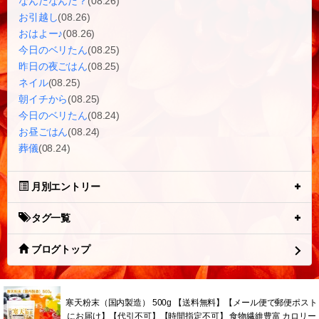
なんだなんだ？
(08.26)
お引越し
(08.26)
おはよー♪
(08.26)
今日のベリたん
(08.25)
昨日の夜ごはん
(08.25)
ネイル
(08.25)
朝イチから
(08.25)
今日のベリたん
(08.24)
お昼ごはん
(08.24)
葬儀
(08.24)
月別エントリー
タグ一覧
ブログトップ
寒天粉末（国内製造） 500g 【送料無料】【メール便で郵便ポスト
にお届け】【代引不可】【時間指定不可】 食物繊維豊富 カロリー