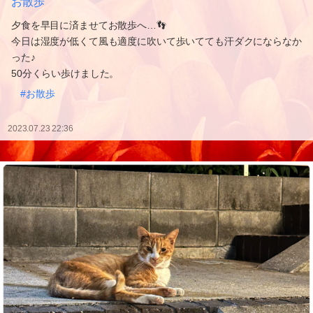
お散歩
夕食を早目に済ませてお散歩へ…👣
今日は湿度が低くて風も適度に吹いて歩いてても汗ダクにならなか
った♪
50分くらい歩けました。
#お散歩
2023.07.23 22:36