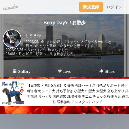
tuna.be
新規登録
ログイン
Berry Day's / お散歩
L.S.B☆
2006/06/16生まれの愛してやまない大切なベリーのこと。
日々のことなど書いていきたいと思ってます。
2023/02/26 ベリたんお空に旅立ちました。
16歳8ヶ月と10日、頑張って生き抜きました。
Gallery
Love
Share
【日本製・累計5万着】犬 介護 介護ハーネス 後ろ足サポート 歩行
補助 老犬 シニア犬 持ち手付き 小型犬 中型犬 大型犬 立ち上がり 排
泄 散歩 リハビリ 国内縫製 洗濯可能 デニム チェック柄 後ろ足 通気
性 送料無料 アシスタントバンド