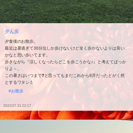
夕ん歩
夕食後のお散歩。
最近は暑過ぎて30分位しか歩けないけど全く歩かないよりは良い
かなと思い歩いてます。
歩きながら『涼しくなったらどこを歩こうかな♪』と考えてばっか
りよ～。
この暑さはいつまで❓と思ってもまだこれから8月だったとがく然
とするワタシ💧
#お散歩
2023.07.31 22:17