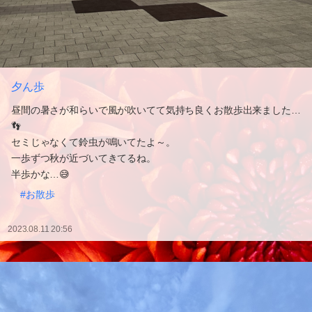
夕ん歩
昼間の暑さが和らいで風が吹いてて気持ち良くお散歩出来ました…
👣
セミじゃなくて鈴虫が鳴いてたよ～。
一歩ずつ秋が近づいてきてるね。
半歩かな…😅
#お散歩
2023.08.11 20:56