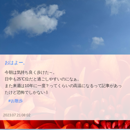
おはよー。
今朝は気持ち良く歩けた～。
日中も25℃位だと過ごしやすいのになぁ。
また来週は10年に一度？ってくらいの高温になるって記事があっ
たけど恐怖でしかない💧
#お散歩
2023.07.21 08:02