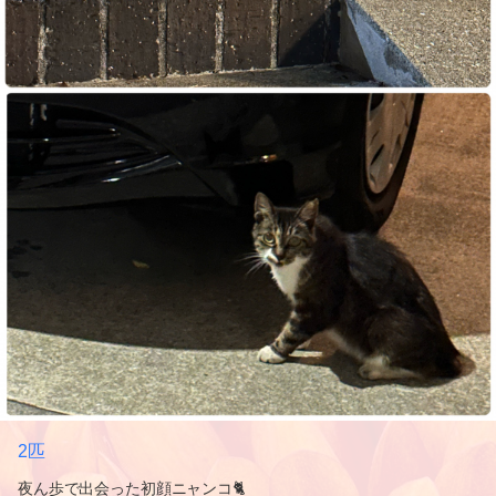
2匹
夜ん歩で出会った初顔ニャンコ🐈