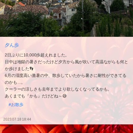
夕ん歩
2日ぶりに10,000歩超えれました。
日中は地獄の暑さだったけど夕方から風が吹いて高温ながらも何と
か歩けました👣
6月の湿度高い激暑の中、散歩していたから暑さに耐性ができてる
のかも…。
クーラーの涼しさも去年までより欲しなくなってるかも。
あくまでも『かも』だけどね～😅
#お散歩
2023.07.18 18:44