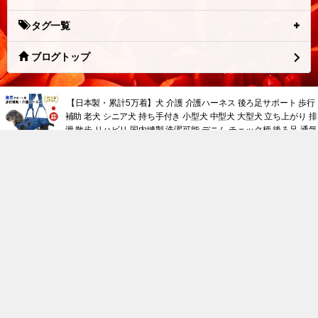
タグ一覧
ブログトップ
【日本製・累計5万着】犬 介護 介護ハーネス 後ろ足サポート 歩行
補助 老犬 シニア犬 持ち手付き 小型犬 中型犬 大型犬 立ち上がり 排
泄 散歩 リハビリ 国内縫製 洗濯可能 デニム チェック柄 後ろ足 通気
性 送料無料 アシスタントバンド
tuna.be
つなビィトップ
新着エントリ一覧
人気のブログ