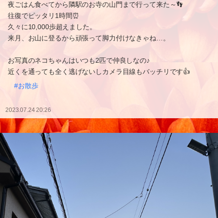
夜ごはん食べてから隣駅のお寺の山門まで行って来た～👣
往復でピッタリ1時間⏰
久々に10,000歩超えました。
来月、お山に登るから頑張って脚力付けなきゃね…。
お写真のネコちゃんはいつも2匹で仲良しなの♪
近くを通っても全く逃げないしカメラ目線もバッチリです👍
#お散歩
2023.07.24 20:26