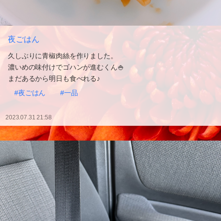
夜ごはん
久しぶりに青椒肉絲を作りました。
濃いめの味付けでゴハンが進むくん🍚
まだあるから明日も食べれる♪
#夜ごはん
#一品
2023.07.31 21:58