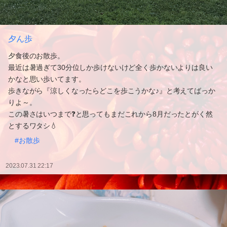
夕ん歩
夕食後のお散歩。
最近は暑過ぎて30分位しか歩けないけど全く歩かないよりは良い
かなと思い歩いてます。
歩きながら『涼しくなったらどこを歩こうかな♪』と考えてばっか
りよ～。
この暑さはいつまで❓と思ってもまだこれから8月だったとがく然
とするワタシ💧
#お散歩
2023.07.31 22:17