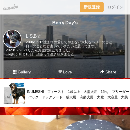
tuna.be
新規登録
ログイン
Berry Day's
L.S.B☆
2006/06/16生まれの愛してやまない大切なベリーのこと。
日々のことなど書いていきたいと思ってます。
2023/02/26 ベリたんお空に旅立ちました。
16歳8ヶ月と10日、頑張って生き抜きました。
Gallery
Love
Share
INUMESHI フィースト 1歳以上 大型犬用 15kg ブリーダー
パック ドッグフード 成犬用 高齢犬用 大粒 大容量 大袋